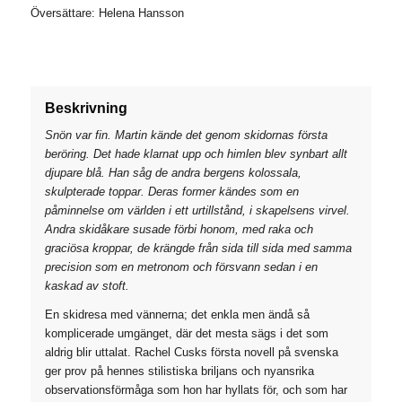
Översättare: Helena Hansson
Beskrivning
Snön var fin. Martin kände det genom skidornas första
beröring. Det hade klarnat upp och himlen blev synbart allt
djupare blå. Han såg de andra bergens kolossala,
skulpterade toppar. Deras former kändes som en
påminnelse om världen i ett urtillstånd, i skapelsens virvel.
Andra skidåkare susade förbi honom, med raka och
graciösa kroppar, de krängde från sida till sida med samma
precision som en metronom och försvann sedan i en
kaskad av stoft.
En skidresa med vännerna; det enkla men ändå så
komplicerade umgänget, där det mesta sägs i det som
aldrig blir uttalat. Rachel Cusks första novell på svenska
ger prov på hennes stilistiska briljans och nyansrika
observationsförmåga som hon har hyllats för, och som har