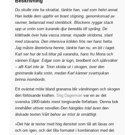
Beskrivning
Du skulle inte ha skrattat, tänkte han, vad som helst annat.
Han ledde dem uppför en brant stigning, genomkorsad av
raviner, belamrad med stenblock. Blockens ryggar stack
upp ur snön som kurande djur beredda till språng. De
klättrade över hala vassa stenar, rispade skidorna, slant
med stavarna. Den intensiva kölden frös ner hans hetta.
Jag måste återerövra henne, tänkte han nu, en bit i taget.
Karl ser hur de två tittar på varandra, hans fru Mona och
vännen Edgar. Edgar som är lugn, bredbent och självsäker
– allt Karl inte är. Trion skidar ut i skogen, över den
gnistrande kalla snön, medan Karl känner svartsjukan
brinna inombords.
Ett oväntat möte bland granarna blir vändningen och skogen
den förlösande kraften.
Stig Dagerman
var en av det
svenska 1900-talets mest tongivande författare. Denna bok
innehåller utöver novellen
Den hängdes träd
även den
älskade texten V
årt behov av tröst är omättligt
.
»Det här är texter med hög densitet som tål att läsas om
och om igen, och det lilla formatet i kombination med det