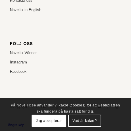
Kontakta oss
Novellix in English
FÖLJ OSS
Novellix Vänner
Instagram
Facebook
På Novellix.se använder vi kakor (cookies) för att webbplatsen
© Copyright – NOVELLIX
info@novellix.se
ska fungera på bästa sätt för dig.
Jag accepterar
Vad är kakor?
Ångra köp