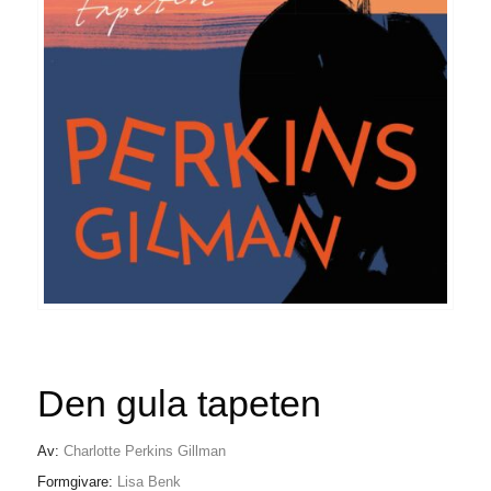
Den gula tapeten
Av:
Charlotte Perkins Gillman
Formgivare:
Lisa Benk