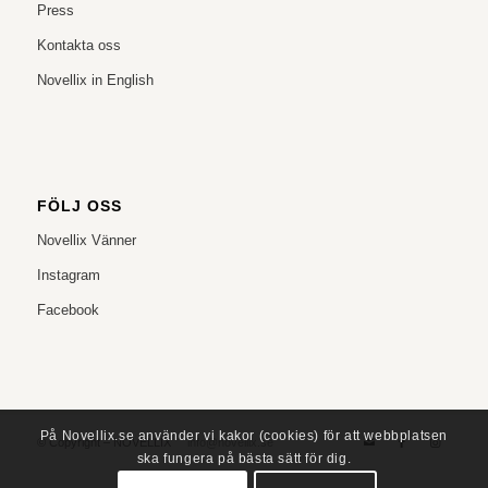
Press
Kontakta oss
Novellix in English
FÖLJ OSS
Novellix Vänner
Instagram
Facebook
På Novellix.se använder vi kakor (cookies) för att webbplatsen
© Copyright – NOVELLIX
info@novellix.se
ska fungera på bästa sätt för dig.