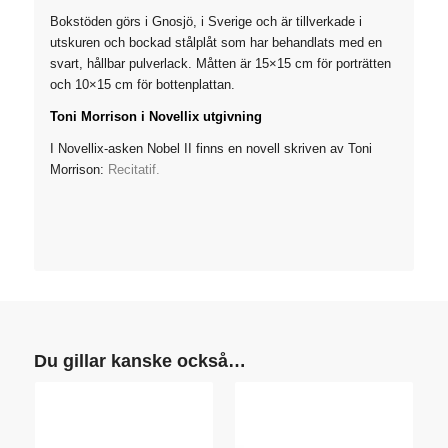
Bokstöden görs i Gnosjö, i Sverige och är tillverkade i
utskuren och bockad stålplåt som har behandlats med en
svart, hållbar pulverlack. Måtten är 15×15 cm för porträtten
och 10×15 cm för bottenplattan.
Toni Morrison i Novellix utgivning
I Novellix-asken
Nobel II finns en novell skriven av Toni
Morrison:
Recitatif.
Du gillar kanske också…