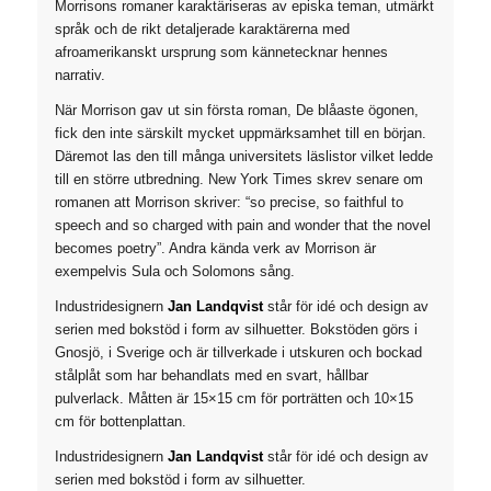
Morrisons romaner karaktäriseras av episka teman, utmärkt
språk och de rikt detaljerade karaktärerna med
afroamerikanskt ursprung som kännetecknar hennes
narrativ.
När Morrison gav ut sin första roman,
De blåaste ögonen
,
fick den inte särskilt mycket uppmärksamhet till en början.
Däremot las den till många universitets läslistor vilket ledde
till en större utbredning.
New York Times
skrev senare om
romanen att Morrison skriver: “so precise, so faithful to
speech and so charged with pain and wonder that the novel
becomes poetry”. Andra kända verk av Morrison är
exempelvis
Sula
och
Solomons sång
.
Industridesignern
Jan Landqvist
står för idé och design av
serien med bokstöd i form av silhuetter. Bokstöden görs i
Gnosjö, i Sverige och är tillverkade i utskuren och bockad
stålplåt som har behandlats med en svart, hållbar
pulverlack. Måtten är 15×15 cm för porträtten och 10×15
cm för bottenplattan.
Industridesignern
Jan Landqvist
står för idé och design av
serien med bokstöd i form av silhuetter.