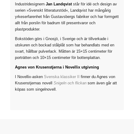
Industridesignern
Jan Landqvist
står för idé och design av
serien »Svenskt litteraturstöd«, Landqvist har mångårig
yrkeserfarenhet från Gustavsbergs fabriker och har formgett
allt från porslin för badrum till presentvaror och
plastprodukter.
Bokstöden görs i Gnosjö, i Sverige och är tillverkade i
utskuren och bockad stålplåt som har behandlats med en
svart, hållbar pulverlack. Måtten är 15×15 centimeter för
porträtten och 10×15 centimeter för bottenplattan.
Agnes von Krusenstjerna i Novellix utgivning
I Novellix-asken
Svenska klassiker II
finner du Agnes von
Krusenstjernas novell
Snigeln och flickan
som även går att
köpas som singelnovell.