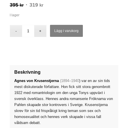
395
Det
319
Det
kr
kr
ursprungliga
nuvarande
I lager
priset
priset
var:
är:
Lägg i varukorg
395 kr.
319 kr.
Beskrivning
Agnes von Krusenstjerna
(1894–1940
) var en av sin tids
mest diskuterade författare. Hon fick sitt stora genombrott
1922 med romantriologin om den unga Tonys uppväxt i
svensk överklass. Hennes andra romanserie
Fröknarna von
Pahlen
skapade stor kontrovers i Sverige. Krusenstjerna
skrev för sin tid frispråkigt kring teman som sex och
homosexualitet och hennes verk skapade i vissa fall
våldsam debatt.