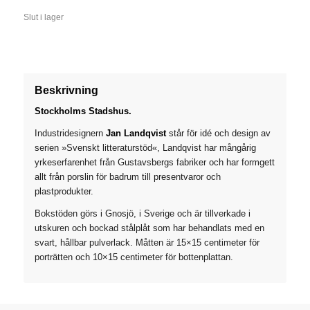
ursprungliga
nuvarande
Slut i lager
priset
priset
var:
är:
395 kr.
319 kr.
Beskrivning
Stockholms Stadshus.
Industridesignern
Jan Landqvist
står för idé och design av
serien »Svenskt litteraturstöd«, Landqvist har mångårig
yrkeserfarenhet från Gustavsbergs fabriker och har formgett
allt från porslin för badrum till presentvaror och
plastprodukter.
Bokstöden görs i Gnosjö, i Sverige och är tillverkade i
utskuren och bockad stålplåt som har behandlats med en
svart, hållbar pulverlack. Måtten är 15×15 centimeter för
porträtten och 10×15 centimeter för bottenplattan.