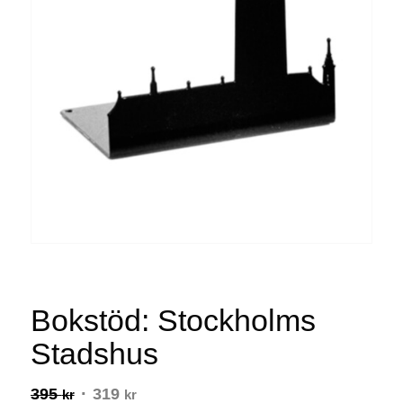
Bokstöd: Stockholms
Stadshus
395
Det
319
Det
kr
kr