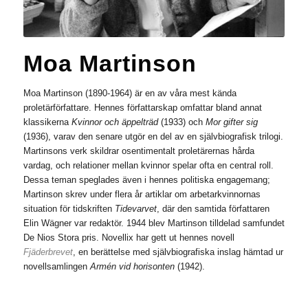
Moa Martinson
Moa Martinson (1890-1964) är en av våra mest kända
proletärförfattare. Hennes författarskap omfattar bland annat
klassikerna
Kvinnor och äppelträd
(1933) och
Mor gifter sig
(1936), varav den senare utgör en del av en självbiografisk trilogi.
Martinsons verk skildrar osentimentalt proletärernas hårda
vardag, och relationer mellan kvinnor spelar ofta en central roll.
Dessa teman speglades även i hennes politiska engagemang;
Martinson skrev under flera år artiklar om arbetarkvinnornas
situation för tidskriften
Tidevarvet
, där den samtida författaren
Elin Wägner var redaktör. 1944 blev Martinson tilldelad samfundet
De Nios Stora pris. Novellix har gett ut hennes novell
Fjäderbrevet
, en berättelse med självbiografiska inslag hämtad ur
novellsamlingen
Armén vid horisonten
(1942).