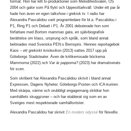
format. Hon har lett tv-produktioner som Melodifestivalen, OS
2004 och galor som På flykt och Uppesittarkväll. Under ett par år
hade hon även en egen talkshow i grekisk tv. I radio har
Alexandra Pascalidou varit programledare för bl.a. Pascalidou i
P1, Ring P1 och Debatt i P1. År 2001 debuterade hon som
författare med
Bortom mammas gata
, en självbiografisk
berättelse om klass, ursprung och språk, som bland annat
belönades med Svenska PEN:s Bernspris. Hennes reportagebok
Kaos – ett grekiskt krislexikon
(2013) sattes 2017 upp på
Göteborgs Stadsteater. Även de kritikerrosade böckerna
Mammorna
(2022) och
Var är papporna?
(2023) har dramatiserats
för scen.
Som skribent har Alexandra Pascalidou skrivit i bland annat
Expressen, Dagens Nyheter, Göteborgs-Posten och ICA-kuriren.
Med skärpa, värme och orubbligt engagemang skildrar hon
samhällets skuggzoner – och har etablerat sig som en av
Sveriges mest respekterade samhällsröster.
Alexandra Pascalidou har skrivit
En moders odyssé
för Novellix.