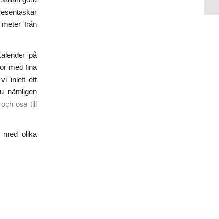
presentaskar
 meter från
alender på
kor med fina
i inlett ett
u nämligen
och osa till
n med olika