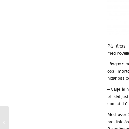
På årets 
med noveller
Läsgodis so
oss i monte
hittar oss 
– Varje år 
blir det jus
som att köp
Med över 
Sensommarens rysare
praktisk lö
är här
Bokmässan vi