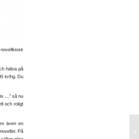
ovellkiosk
och hälsa på
90 kr/hg. Du
dis …” så nu
lt och roligt
en även en
noveller. På
 sällan göra