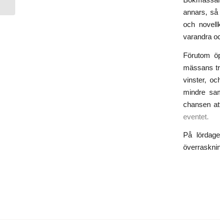
annars, så
och novell
varandra och 
Förutom o
mässans tr
vinster, oc
mindre sam
chansen att 
eventet.
På lördage
överraskni