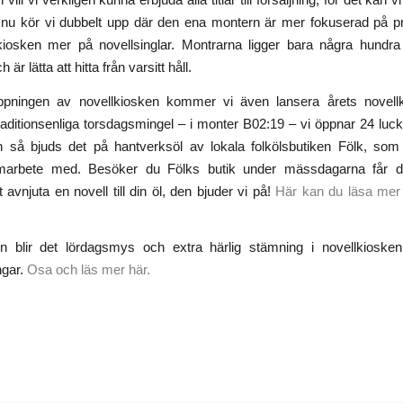
 nu kör vi dubbelt upp där den ena montern är mer fokuserad på 
kiosken mer på novellsinglar. Montrarna ligger bara några hundra
är lätta att hitta från varsitt håll.
̈ppningen av novellkiosken kommer vi även lansera årets novellk
aditionsenliga torsdagsmingel – i monter B02:19 – vi öppnar 24 luc
h så bjuds det på hantverksöl av lokala folkölsbutiken Fölk, som v
arbete med. Besöker du Fölks butik under mässdagarna får d
avnjuta en novell till din öl, den bjuder vi på!
Här kan du läsa mer 
n blir det lördagsmys och extra härlig stämning i novellkioske
ngar.
Osa och läs mer här.