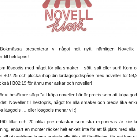
Bokmässa presenterar vi något helt nytt, nämligen Novellix n
 till hektopris!
m lösgodis med något för alla smaker – sött, salt eller surt! Kom 
r B07:25 och plocka ihop din lördagsgodispåse med noveller för 59,
också i B02:19 för ännu mer askar och noveller!
hör vi besökare säga ”att köpa noveller här är precis som att köpa go
t det! Noveller till hektopris, något för alla smaker och precis lika enke
a läsgodis … eller lösgodis menar vi :)
160 titlar och 20 olika presentaskar som ska exponeras är kiosk
sning, enbart en monter räcker helt enkelt inte för att få plats med alla 
ll vi verkligen kunna erbjuda alla titlar till försäljning, för det kan vi