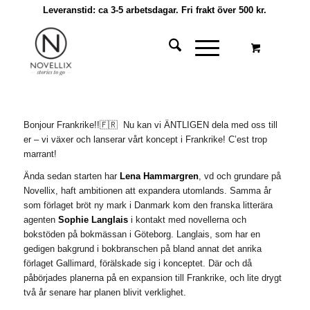
Leveranstid: ca 3-5 arbetsdagar. Fri frakt över 500 kr.
Bonjour Frankrike!!🇫🇷 Nu kan vi ÄNTLIGEN dela med oss till
er – vi växer och lanserar vårt koncept i Frankrike! C’est trop
marrant!
Ända sedan starten har
Lena Hammargren
,
vd och grundare på
Novellix, haft ambitionen att expandera utomlands. Samma år
som förlaget bröt ny mark i Danmark kom den franska litterära
agenten
Sophie Langlais
i kontakt med novellerna och
bokstöden på bokmässan i Göteborg. Langlais, som har en
gedigen bakgrund i bokbranschen på bland annat det anrika
förlaget Gallimard, förälskade sig i konceptet. Där och då
påbörjades planerna på en expansion till Frankrike, och lite drygt
två år senare har planen blivit verklighet.