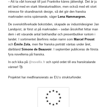
– Att ta vårt koncept till just Frankrike känns jätteroligt. Det är ju
ett land med en stark litteraturtradition, men också med ett stort
intresse för skandinavisk design, så det gör den franska
marknaden extra spännande, säger
Lena Hammargren.
De svensktillverkade bokstöden, skapade av industridesigner
Jan
Landqvist,
är först ut på marknaden – sedan årsskiftet hittar man
dem i ett växande antal bokhandlar och presentbutiker runtom i
landet. I sortimentet återfinns redan namn som
Marcel Proust
och
Émile Zola
,
men fler franska porträtt väntas under året,
däribland
Simone de Beauvoir
. I september publiceras de första
fyra novellerna på franska
.
In och kika på
@novellix.fr
och sprid ordet till era fransktalande
vänner! 🥰
Projektet har medfinansierats av EU:s strukturfonder.