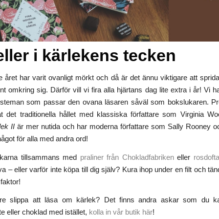
ller i kärlekens tecken
 året har varit ovanligt mörkt och då är det ännu viktigare att sprid
 omkring sig. Därför vill vi fira alla hjärtans dag lite extra i år! Vi 
steman som passar den ovana läsaren såväl som bokslukaren. P
t det traditionella hållet med klassiska författare som Virginia W
ek II
är mer nutida och har moderna författare som Sally Rooney 
ågot för alla med andra ord!
skarna tillsammans med
praliner från Chokladfabriken
eller
rosdofta
 – eller varför inte köpa till dig själv? Kura ihop under en filt och tänd 
faktor!
llre slippa att läsa om kärlek? Det finns andra askar som du ka
e eller choklad med istället,
kolla in vår butik här
!