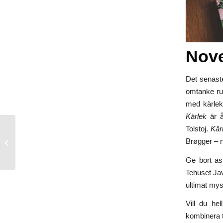
Nove
Det senaste
omtanke runt
med kärlek
Kärlek
är å
Tolstoj.
Kärl
Stor bokrea – Novellix
Brøgger – n
fyller 10 år – noveller för
10 kr!
Ge bort a
Tehuset Java
ultimat mys
Vill du he
kombinera t