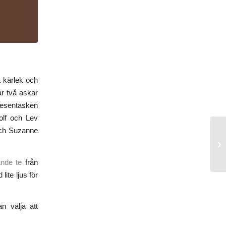
a kärlek och
har två askar
resentasken
oolf och Lev
och Suzanne
nde te
från
lite ljus för
n välja att