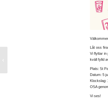
Välkommen 
Låt oss fi
Vi flyttar 
Förlaget väljer noveller
kväll fylld 
till mors dag!
Plats: St 
Datum: 5 ju
Klockslag: 
OSA genom 
Vi ses!