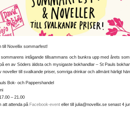
till Novellix sommarfest!
ra sommarens intågande tillsammans och bunkra upp med årets som
in på en av Söders äldsta och mysigaste bokhandlar – St Pauls bokhan
av noveller till svalkande priser, somriga drinkar och allmänt härligt hän
Pauls Bok- och Pappershandel
ni
17.00 – 21.00
att attenda på
Facebook-event
eller till julia@novellix.se senast 4 jun