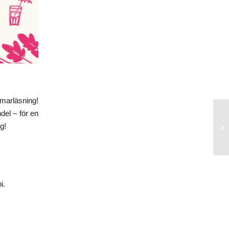
marläsning!
del – för en
g!
i.