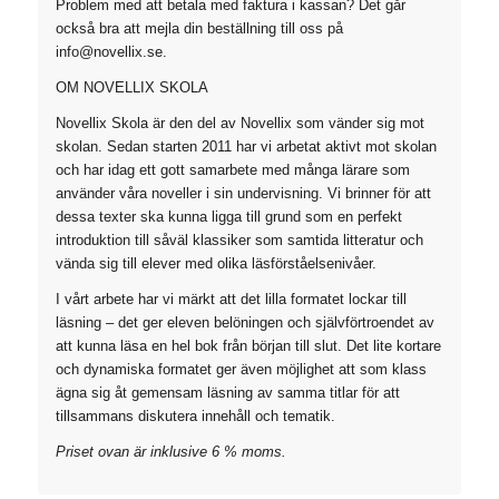
Problem med att betala med faktura i kassan? Det går
också bra att mejla din beställning till oss på
info@novellix.se.
OM NOVELLIX SKOLA
Novellix Skola är den del av Novellix som vänder sig mot
skolan. Sedan starten 2011 har vi arbetat aktivt mot skolan
och har idag ett gott samarbete med många lärare som
använder våra noveller i sin undervisning. Vi brinner för att
dessa texter ska kunna ligga till grund som en perfekt
introduktion till såväl klassiker som samtida litteratur och
vända sig till elever med olika läsförståelsenivåer.
I vårt arbete har vi märkt att det lilla formatet lockar till
läsning – det ger eleven belöningen och självförtroendet av
att kunna läsa en hel bok från början till slut. Det lite kortare
och dynamiska formatet ger även möjlighet att som klass
ägna sig åt gemensam läsning av samma titlar för att
tillsammans diskutera innehåll och tematik.
Priset ovan är inklusive 6 % moms.