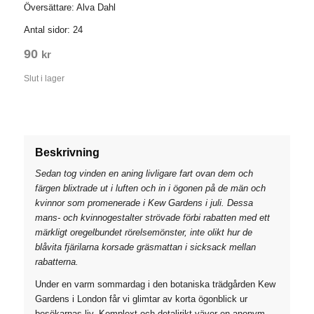
Översättare: Alva Dahl
Antal sidor: 24
90
kr
Slut i lager
Beskrivning
Sedan tog vinden en aning livligare fart ovan dem och
färgen blixtrade ut i luften och in i ögonen på de män och
kvinnor som promenerade i Kew Gardens i juli. Dessa
mans- och kvinnogestalter strövade förbi rabatten med ett
märkligt oregelbundet rörelsemönster, inte olikt hur de
blåvita fjärilarna korsade gräsmattan i sicksack mellan
rabatterna.
Under en varm sommardag i den botaniska trädgården Kew
Gardens i London får vi glimtar av korta ögonblick ur
besökarnas liv. Komplext och detaljrikt väver en anonym