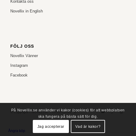
Kontakta oss
Novellix in English
FÖLJ OSS
Novellix Vänner
Instagram
Facebook
På Novellix.se använder vi kakor (cookies) för att webbplatsen
© Copyright – NOVELLIX
info@novellix.se
ska fungera på bästa sätt för dig.
Jag accepterar
Vad är kakor?
Ångra köp