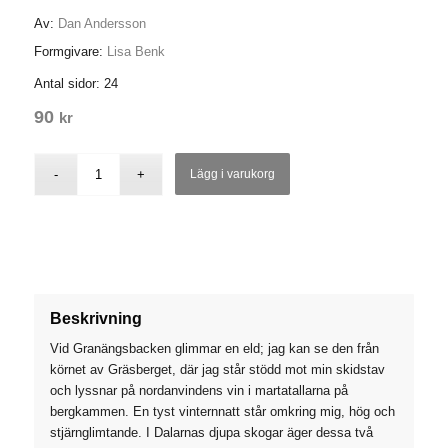
Av:
Dan Andersson
Formgivare:
Lisa Benk
Antal sidor: 24
90
kr
Lägg i varukorg
Beskrivning
Vid Granängsbacken glimmar en eld; jag kan se den från
körnet av Gräsberget, där jag står stödd mot min skidstav
och lyssnar på nordanvindens vin i martatallarna på
bergkammen. En tyst vinternnatt står omkring mig, hög och
stjärnglimtande. I Dalarnas djupa skogar äger dessa två