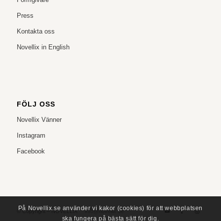
Press
Kontakta oss
Novellix in English
FÖLJ OSS
Novellix Vänner
Instagram
Facebook
På Novellix.se använder vi kakor (cookies) för att webbplatsen
© Copyright – NOVELLIX
info@novellix.se
ska fungera på bästa sätt för dig.