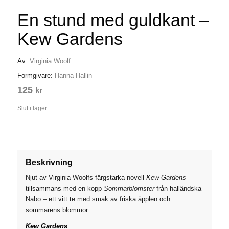
En stund med guldkant –
Kew Gardens
Av:
Virginia Woolf
Formgivare:
Hanna Hallin
125
kr
Slut i lager
Beskrivning
Njut av Virginia Woolfs färgstarka novell
Kew Gardens
tillsammans med en kopp
Sommarblomster
från halländska
Nabo – ett vitt te med smak av friska äpplen och
sommarens blommor.
Kew Gardens