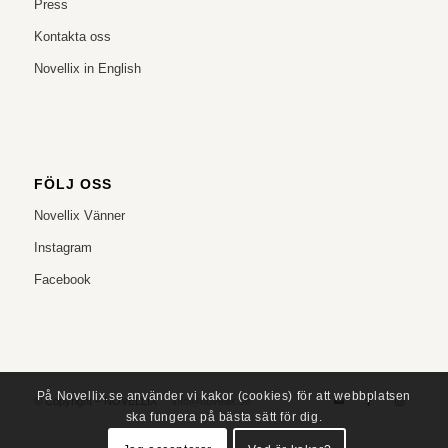
Press
Kontakta oss
Novellix in English
FÖLJ OSS
Novellix Vänner
Instagram
Facebook
På Novellix.se använder vi kakor (cookies) för att webbplatsen
© Copyright – NOVELLIX
info@novellix.se
ska fungera på bästa sätt för dig.