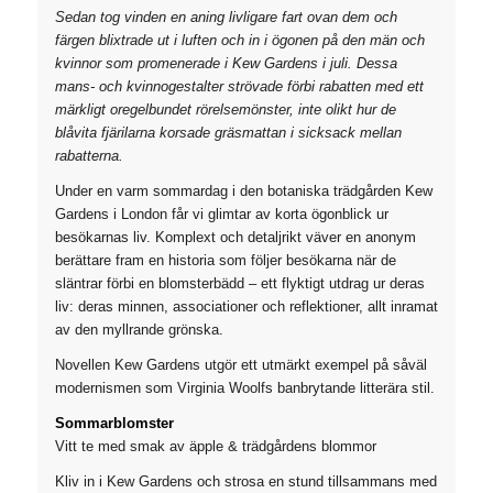
Sedan tog vinden en aning livligare fart ovan dem och
färgen blixtrade ut i luften och in i ögonen på den män och
kvinnor som promenerade i Kew Gardens i juli. Dessa
mans- och kvinnogestalter strövade förbi rabatten med ett
märkligt oregelbundet rörelsemönster, inte olikt hur de
blåvita fjärilarna korsade gräsmattan i sicksack mellan
rabatterna.
Under en varm sommardag i den botaniska trädgården Kew
Gardens i London får vi glimtar av korta ögonblick ur
besökarnas liv. Komplext och detaljrikt väver en anonym
berättare fram en historia som följer besökarna när de
släntrar förbi en blomsterbädd – ett flyktigt utdrag ur deras
liv: deras minnen, associationer och reflektioner, allt inramat
av den myllrande grönska.
Novellen Kew Gardens utgör ett utmärkt exempel på såväl
modernismen som Virginia Woolfs banbrytande litterära stil.
Sommarblomster
Vitt te med smak av äpple & trädgårdens blommor
Kliv in i Kew Gardens och strosa en stund tillsammans med