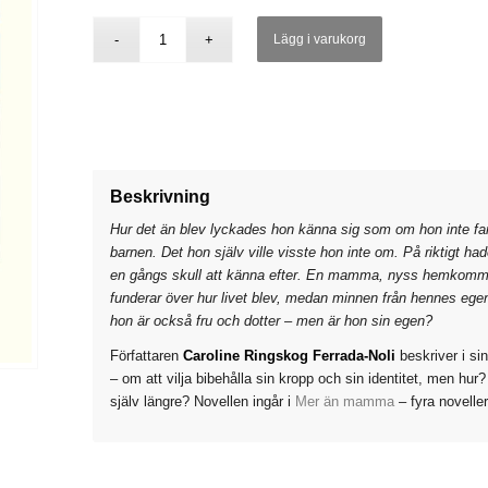
Lägg i varukorg
Beskrivning
Hur det än blev lyckades hon känna sig som om hon inte fanns
barnen. Det hon själv ville visste hon inte om. På riktigt had
en gångs skull att känna efter. En mamma, nyss hemkommen 
funderar över hur livet blev, medan minnen från hennes e
hon är också fru och dotter – men är hon sin egen?
Författaren
Caroline Ringskog Ferrada-Noli
beskriver i sin
– om att vilja bibehålla sin kropp och sin identitet, men hur?
själv längre? Novellen ingår i
Mer än mamma
– fyra novell