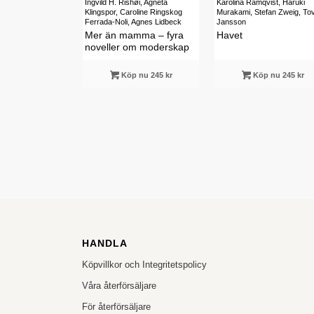
Ingvild H. Rishøi, Agneta
Karolina Ramqvist, Haruki
Klingspor, Caroline Ringskog
Murakami, Stefan Zweig, To
Ferrada-Noli, Agnes Lidbeck
Jansson
Mer än mamma – fyra
Havet
noveller om moderskap
Köp nu 245 kr
Köp nu 245 kr
HANDLA
Köpvillkor och Integritetspolicy
Våra återförsäljare
För återförsäljare