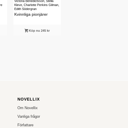
Victoria Benedictsson, Stella
ve
Kleve, Charlotte Perkins Gilman,
Edith Södergran
Kvinnliga pionjärer
Köp nu 245 kr
NOVELLIX
Om Novellix
Vanliga frågor
Författare