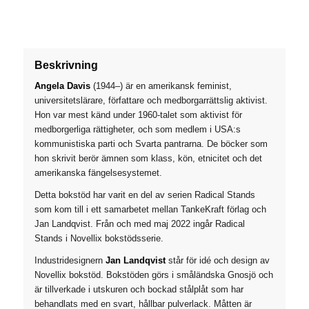
Beskrivning
Angela Davis
(1944–) är en amerikansk feminist,
universitetslärare, författare och medborgarrättslig aktivist.
Hon var mest känd under 1960-talet som aktivist för
medborgerliga rättigheter, och som medlem i USA:s
kommunistiska parti och Svarta pantrarna. De böcker som
hon skrivit berör ämnen som klass, kön, etnicitet och det
amerikanska fängelsesystemet.
Detta bokstöd har varit en del av serien Radical Stands
som kom till i ett samarbetet mellan TankeKraft förlag och
Jan Landqvist. Från och med maj 2022 ingår Radical
Stands i Novellix bokstödsserie.
Industridesignern
Jan Landqvist
står för idé och design av
Novellix bokstöd. Bokstöden görs i småländska Gnosjö och
är tillverkade i utskuren och bockad stålplåt som har
behandlats med en svart, hållbar pulverlack. Måtten är