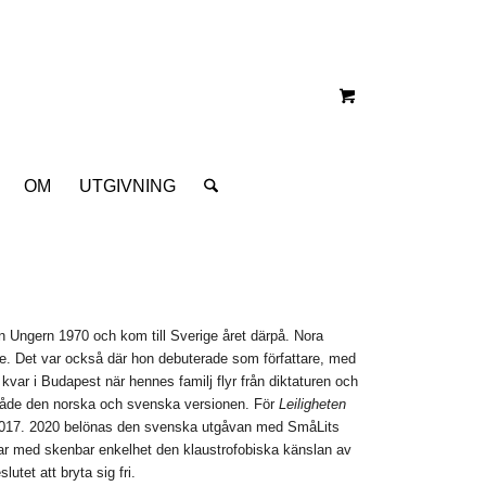
OM
UTGIVNING
n Ungern 1970 och kom till Sverige året därpå. Nora
e. Det var också där hon debuterade som författare, med
var i Budapest när hennes familj flyr från diktaturen och
både den norska och svenska versionen. För
Leiligheten
 2017. 2020 belönas den svenska utgåvan med SmåLits
lar med skenbar enkelhet den klaustrofobiska känslan av
lutet att bryta sig fri.