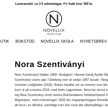
Leveranstid: ca 3-5 arbetsdagar. Fri frakt över 500 kr.
UTIK
BOKSTÖD
NOVELLIX SKOLA
NYHETSBREV
Nora Szentiványi
Nora Szentiványi föddes 1969 i Budapest. Hennes familj flydde frå
Szentiványi växte upp i Göteborg men är sedan 1997 bosatt i Norg
romanen
Leiligheten
(2016). Boken handlar om en mormor som blir k
kom ut på svenska 2019, med titeln Lägenheten. Nora har skrivit 
tog Nora Szentiványi emot norska Bokhandelens forfatterstipend
Migrantpris, med motiveringen ”2020 års migrantpristagare förmed
att leva i en diktatur, samtidigt som hon visar det oåterkalleliga i bes