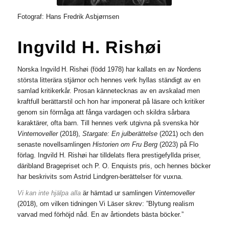
Fotograf: Hans Fredrik Asbjørnsen
Ingvild H. Rishøi
Norska Ingvild H. Rishøi (född 1978) har kallats en av Nordens
största litterära stjärnor och hennes verk hyllas ständigt av en
samlad kritikerkår. Prosan kännetecknas av en avskalad men
kraftfull berättarstil och hon har ­imponerat på läsare och kritiker
genom sin förmåga att fånga vardagen och skildra sårbara
karaktärer, ofta barn. Till hennes verk utgivna på svenska hör
Vinternoveller
(2018),
Stargate: En julberättelse
(2021) och den
senaste novellsamlingen
Historien om Fru Berg
(2023) på Flo
förlag. Ingvild H. Rishøi har tilldelats flera prestigefyllda priser,
däribland Bragepriset och P. O. Enquists pris, och hennes böcker
har beskrivits som Astrid Lindgren-berättelser för vuxna.
Vi kan inte hjälpa alla
är hämtad ur samlingen
Vinternoveller
(2018), om vilken tidningen Vi Läser skrev: ”Blytung realism
varvad med förhöjd nåd. En av årtiondets bästa böcker.”