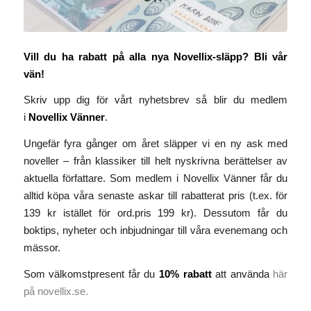
Vill du ha rabatt på alla nya Novellix-släpp?
Bli vår
vän!
Skriv upp dig för vårt nyhetsbrev så blir du medlem
i
Novellix Vänner
.
Ungefär fyra gånger om året släpper vi en ny ask med
noveller – från klassiker till helt nyskrivna berättelser av
aktuella författare. Som medlem i Novellix Vänner får du
alltid köpa våra senaste askar till rabatterat pris (t.ex. för
139 kr istället för ord.pris 199 kr). Dessutom får du
boktips, nyheter och inbjudningar till våra evenemang och
mässor.
Som välkomstpresent får du
10% rabatt
att använda
här
på novellix.se.