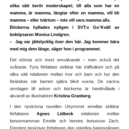
olika sätt berör moderskapet; till alla som har en
mamma, är mamma, längtar efter en mamma, vill bli
mamma – eller tvärtom – inte vill vara mamma alls.
Böckerna hyllades nyligen i SVT:s Go´Kväll av
boktipsaren Monica Lindgren.
–
Jag var jättelycklig över den här
. Jag kommer bära
med mig dem länge, säger hon i programmet.
Det största och mest omvälvande – men också det
svåraste. Fyra författare skildrar här träffsäkert och på
olika sätt relationen mellan mor och barn och hur den
förändras när barnen själva blivit vuxna. De vackra
omslagen till asken och böckerna är handmålade i
akvarell av illustratören
Kristina Granberg
.
I den nyskrivna novellen
Utrymmet emellan
skildrar
författaren
Agnes Lidbeck
relationen mellan
bonusmamman Emelie och hennes bonusson Zach.
Finstämt beskriver författaren den ständiga balansgången