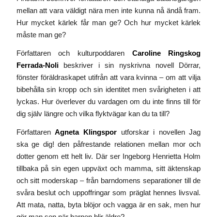
mellan att vara väldigt nära men inte kunna nå ändå fram.
Hur mycket kärlek får man ge? Och hur mycket kärlek
måste man ge?
Författaren och kulturpoddaren
Caroline Ringskog
Ferrada-Noli
beskriver i sin nyskrivna novell
Dörrar,
fönster
föräldraskapet utifrån att vara kvinna – om att vilja
bibehålla sin kropp och sin identitet men svårigheten i att
lyckas. Hur överlever du vardagen om du inte finns till för
dig själv längre och vilka flyktvägar kan du ta till?
Författaren
Agneta Klingspor
utforskar i novellen
Jag
ska ge dig!
den påfrestande relationen mellan mor och
dotter genom ett helt liv. Där ser Ingeborg Henrietta Holm
tillbaka på sin egen uppväxt och mamma, sitt äktenskap
och sitt moderskap – från barndomens separationer till de
svåra beslut och uppoffringar som präglat hennes livsval.
Att mata, natta, byta blöjor och vagga är en sak, men hur
gör man sen när barnen blir äldre?