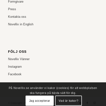
Formgivare
Press
Kontakta oss
Novellix in English
FÖLJ OSS
Novellix Vänner
Instagram
Facebook
På Novellix.se använder vi kakor (cookies) för att webbplatsen
ska fungera på bästa sätt för dig.
Jag accepterar
Vad är kakor?
© Copyright – NOVELLIX
info@novellix.se