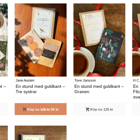
Jane Austen
Tove Jansson
H C
t –
En stund med guldkant –
En stund med guldkant –
En 
Tre systrar
Granen
Fli
sva
Köp nu
125 kr
95 kr
Köp nu 125 kr