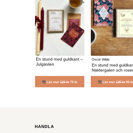
En stund med guldkant –
Oscar Wilde
Julgästen
En stund med guldkan
Näktergalen och rose
Läs mer
125 kr
75 kr
Läs mer
125 kr
95 k
HANDLA