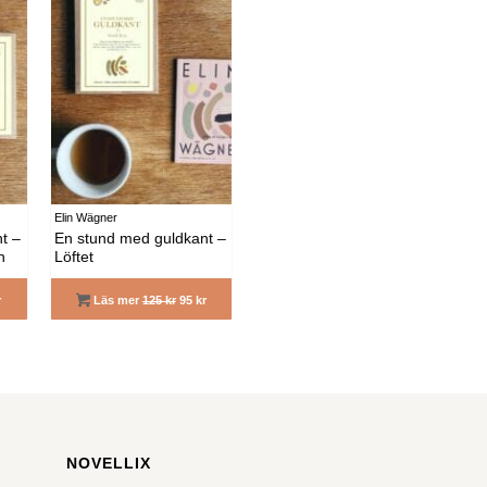
Elin Wägner
t –
En stund med guldkant –
n
Löftet
r
Läs mer
125 kr
95 kr
NOVELLIX