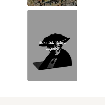
Bokstöd: Selma
Lagerlöf