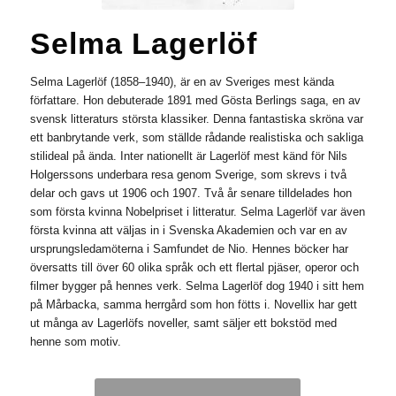
Selma Lagerlöf
Selma Lagerlöf (1858–1940), är en av Sveriges mest kända
författare. Hon debuterade 1891 med Gösta Berlings saga, en av
svensk litteraturs största klassiker. Denna fantastiska skröna var
ett banbrytande verk, som ställde rådande realistiska och sakliga
stilideal på ända. Inter nationellt är Lagerlöf mest känd för Nils
Holgerssons underbara resa genom Sverige, som skrevs i två
delar och gavs ut 1906 och 1907. Två år senare tilldelades hon
som första kvinna Nobelpriset i litteratur. Selma Lagerlöf var även
första kvinna att väljas in i Svenska Akademien och var en av
ursprungsledamöterna i Samfundet de Nio. Hennes böcker har
översatts till över 60 olika språk och ett flertal pjäser, operor och
filmer bygger på hennes verk. Selma Lagerlöf dog 1940 i sitt hem
på Mårbacka, ­samma herrgård som hon fötts i. Novellix har gett
ut många av Lagerlöfs noveller, samt säljer ett bokstöd med
henne som motiv.