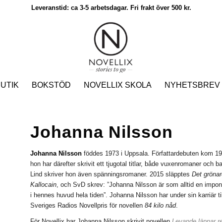
Leveranstid: ca 3-5 arbetsdagar. Fri frakt över 500 kr.
UTIK
BOKSTÖD
NOVELLIX SKOLA
NYHETSBREV
Johanna Nilsson
Johanna Nilsson
föddes 1973 i Uppsala. Författardebuten kom 
hon har därefter skrivit ett tjugotal titlar, både vuxenromaner 
Lind skriver hon även spänningsromaner. 2015 släpptes
Det grönar
Kallocain
, och SvD skrev: ”Johanna Nilsson är som alltid en impon
i hennes huvud hela tiden”. Johanna Nilsson har under sin karriär till
Sveriges Radios Novellpris för novellen
84 kilo nåd
.
För Novellix har Johanna Nilsson skrivit novellen
Levande läppar 