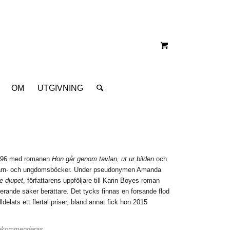
OM
UTGIVNING
1996 med romanen
Hon går genom tavlan, ut ur bilden
och
och barn- och ungdomsböcker. Under pseudonymen Amanda
e djupet
, författarens uppföljare till Karin Boyes roman
erande säker berättare. Det tycks finnas en forsande flod
delats ett flertal priser, bland annat fick hon 2015
rekommenderas
.