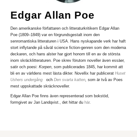
Edgar Allan Poe
Den amerikanske författaren och litteraturkritikern Edgar Allan
Poe (1809–1849) var en förgrundsgestalt inom den
senromantiska litteraturen i USA. Hans nyskapande verk har haft
stort in­flytande på såväl science fiction-genren som den moderna
deckaren, och hans alster har gjort honom till en av de största
inom skräcklitteraturen. Poe skrev förutom noveller även essäer,
satir och poesi:
Korpen
, som publicerades 1845, har kommit att
bli en av världens mest lästa dikter.
Novellix har publicerat
Huset
Ushers undergång
och
Den svarta katten
,
som är två av Poes
mest uppskattade skräcknoveller.
Edgar Allan Poe finns även representerad som bokstöd,
formgivet av Jan Landqvist., det hittar du
här
.