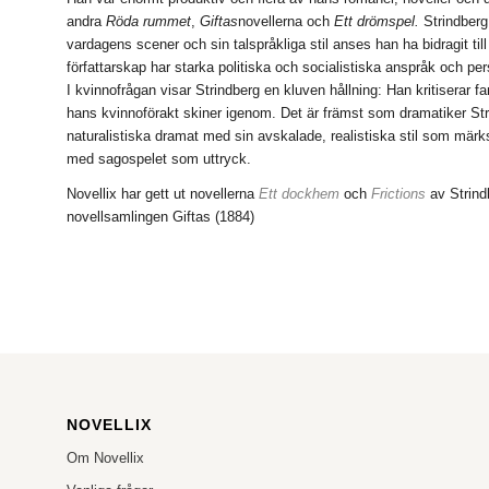
andra
Röda rummet
,
Giftas
novellerna och
Ett drömspel.
Strindberg
vardagens scener och sin talspråkliga stil anses han ha bidragit ti
författarskap har starka politiska och socialistiska anspråk och per
I kvinnofrågan visar Strindberg en kluven hållning: Han kritiserar 
hans kvinnoförakt skiner igenom. Det är främst som dramatiker Str
naturalistiska dramat med sin avskalade, realistiska stil som märks
med sagospelet som uttryck.
Novellix har gett ut novellerna
Ett dockhem
och
Frictions
av Strind
novellsamlingen Giftas (1884)
NOVELLIX
Om Novellix