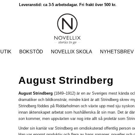
Leveranstid: ca 3-5 arbetsdagar. Fri frakt över 500 kr.
UTIK
BOKSTÖD
NOVELLIX SKOLA
NYHETSBREV
August Strindberg
August Strindberg
(1849–1912) är en av Sveriges mest kända och 
dramatiker och bildkonstnär, mindre känt är att Strindberg skrev 
Strindberg föddes på Riddarholmen och växte upp med sju syskon
innan äktenskapet arbetat som hushållerska åt sin man. Det är därif
son
kommer, men uppväxten var nog inte allt så proletär som Strind
Under sin karriär var Strindberg en omdiskuterad offentlig person oc
Han var enormt produktiv och flera av hans romaner, noveller och