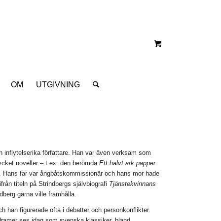
OM
UTGIVNING
inflytelserika författare. Han var även verksam som
mycket noveller – t.ex. den berömda
Ett halvt ark papper
.
. Hans far var ångbåtskommissionär och hans mor hade
rån titeln på Strindbergs självbiografi
Tjänstekvinnans
berg gärna ville framhålla.
h han figurerade ofta i debatter och personkonflikter.
 dramer ses idag som svenska klassiker, bland